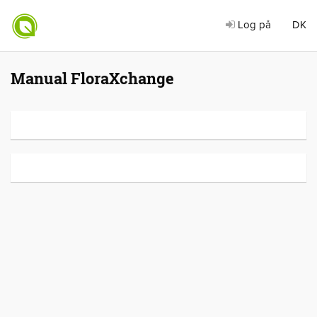
Log på
DK
Manual FloraXchange